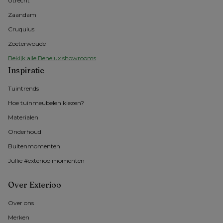
Utrecht
Zaandam
Cruquius
Zoeterwoude
Bekijk alle Benelux showrooms
Inspiratie
Tuintrends
Hoe tuinmeubelen kiezen?
Materialen
Onderhoud
Buitenmomenten 
Jullie #exterioo momenten
Over Exterioo
Over ons
Merken