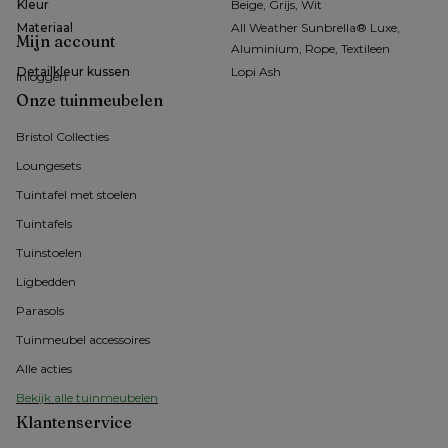
Kleur
Beige, Grijs, Wit
Materiaal
All Weather Sunbrella® Luxe,
Mijn account
Aluminium, Rope, Textileen
Detailkleur kussen
Lopi Ash
Inloggen
Onze tuinmeubelen
Bristol Collecties
Loungesets
Tuintafel met stoelen
Tuintafels
Tuinstoelen
Ligbedden
Parasols
Tuinmeubel accessoires
Alle acties
Bekijk alle tuinmeubelen
Klantenservice