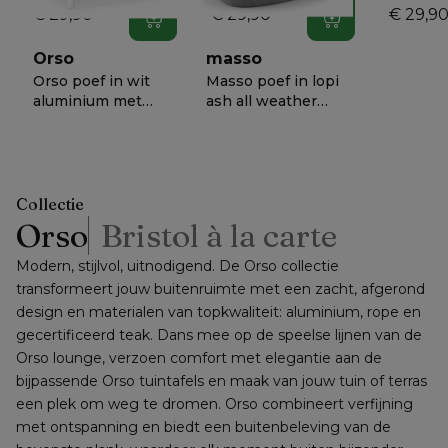
€ 29,90
€ 29,90
€ 29,9
In winkelwagen
In winkelwagen
Orso
masso
Orso poef in wit
Masso poef in lopi
aluminium met
ash all weather
Lopi Ash all
sunbrella® luxe - B
€ 898
€ 758
−
56%
−
50%
weather
60 x D 60 x H 35
30
sunbrella® luxe
cm
kussen
Collectie
Orso
Bristol à la carte
Modern, stijlvol, uitnodigend. De Orso collectie 
transformeert jouw buitenruimte met een zacht, afgerond 
design en materialen van topkwaliteit: aluminium, rope en 
gecertificeerd teak. Dans mee op de speelse lijnen van de 
Orso lounge, verzoen comfort met elegantie aan de 
bijpassende Orso tuintafels en maak van jouw tuin of terras 
een plek om weg te dromen. Orso combineert verfijning 
met ontspanning en biedt een buitenbeleving van de 