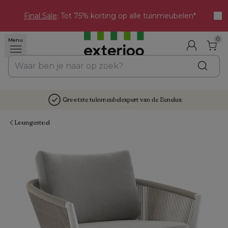
Final Sale
: Tot 75% korting op alle tuinmeubelen*
0
Menu
Grootste tuinmeubelexpert van de Benelux
Loungestoel