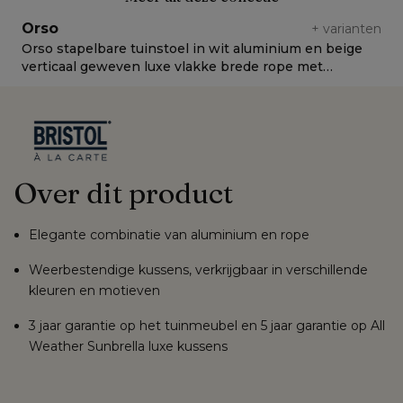
Orso
+
varianten
Orso stapelbare tuinstoel in wit aluminium en beige
O
verticaal geweven luxe vlakke brede rope met
L
stoelkussen in All Weather Sunbrella® Luxe Natte
Linen Chalk
Over dit product
Elegante combinatie van aluminium en rope
Weerbestendige kussens, verkrijgbaar in verschillende
kleuren en motieven
3 jaar garantie op het tuinmeubel en 5 jaar garantie op All
Weather Sunbrella luxe kussens