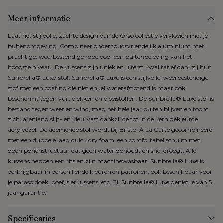
Meer informatie
Laat het stijlvolle, zachte design van de Orso collectie vervloeien met je
buitenomgeving. Combineer onderhoudsvriendelijk aluminium met
prachtige, weerbestendige rope voor een buitenbeleving van het
hoogste niveau. De kussens zijn uniek en uiterst kwalitatief dankzij hun
Sunbrella® Luxe-stof. Sunbrella® Luxe is een stijlvolle, weerbestendige
stof met een coating die niet enkel waterafstotend is maar ook
beschermt tegen vuil, vlekken en vloeistoffen. De Sunbrella® Luxe stof is
bestand tegen weer en wind, mag het hele jaar buiten blijven en toont
zich jarenlang slijt- en kleurvast dankzij de tot in de kern gekleurde
acrylvezel. De ademende stof wordt bij Bristol À La Carte gecombineerd
met een dubbele laag quick dry foam, een comfortabel schuim met
open poriënstructuur dat geen water ophoudt én snel droogt. Alle
kussens hebben een rits en zijn machinewasbaar. Sunbrella® Luxe is
verkrijgbaar in verschillende kleuren en patronen, ook beschikbaar voor
je parasoldoek, poef, sierkussens, etc. Bij Sunbrella® Luxe geniet je van 5
jaar garantie.
Specificaties