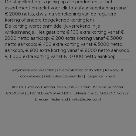
De stapelkorting is geldig op alle producten uit het 
assortiment en geldt voor elk totaal aankoopbedrag vanaf 
€ 2000 netto, d.w.z. na verrekening van de reguliere 
korting of andere toegekende korting(en). 
De korting wordt onmiddellijk verrekend in je 
winkelmandje. Het gaat om: € 100 extra korting vanaf € 
2000 netto aankoop; € 200 extra korting vanaf € 3000 
netto aankoop; € 400 extra korting vanaf € 5000 netto 
aankoop, € 600 extra korting vanaf € 8000 netto aankoop; 
€ 1 000 extra korting vanaf € 10 000 netto aankoop.
Algemene voorwaarden
 | 
Overeenkomst ontbinden
 | 
Privacy- & 
cookiebeleid
 | 
Gebruiksvoorwaarden
 | 
Toegankelijkheid
©2026 Exterioo Tuinmeubelen | OVS Garden BV | Kvk-nummer 
67020739 | BTW NL8567.96.840.B01 | Ekkersrijt 4135, 5692 DD, Son En 
Breugel, Nederland | 
hallo@exterioo.nl