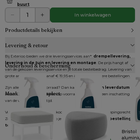
buurt
In winkelwagen
Productdetails bekijken
Levering & retour
Bij Exterioo bieden we drie leveringsservices aan*: 
drempellevering, 
levering in de tuin en levering en montage
. De prijs hangt af 
Onderhoud & bescherming
van de gekozen leveringsservice en je totale bestelbedrag. Levering van 
grote artikelen kan al vanaf € 19,95 en is gratis bij grotere bestellingen.
Zijn alle artikelen op voorraad? Dan kan je 
direct een leverdatum
Maak je look compleet
kiezen. Zijn niet alle artikelen op voorraad, dan krijg je een inschatting 
van de verwachte levertijd.
Voor producten die online gekocht worden, geldt het herroepingsrecht. 
Zodra je dit hebt gemeld, heb je 
14 dagen de tijd om je bestelling 
terug te sturen
.
Bristol textiel
Bristol wicker /
Bristol
reiniger
textilene reiniger
alumini