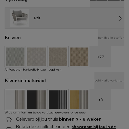
1-zit
Kussen
bekijk alle stoffen
+
77
All Weather Sunbrella® luxe - Lopi Ash
All Weather Cosytica - Althea Off White
All Weather Cosytica - Althea Chalk
All Weather Cosytica - Althe
All Weather Sunbrella® luxe - Lopi Ash
Kleur en materiaal
bekijk alle varianten
+
8
Wit aluminium en beige verticaal geweven ronde rope
Zwart aluminium en beige verticaal geweven rond
Zwart aluminium en zwart verticaal ge
Teak en beige verticaal gew
Wit aluminium en beige verticaal geweven ronde rope
Geleverd bij jou thuis
binnen 7 - 8 weken
Bekijk deze collectie in een
showroom bij jou in de