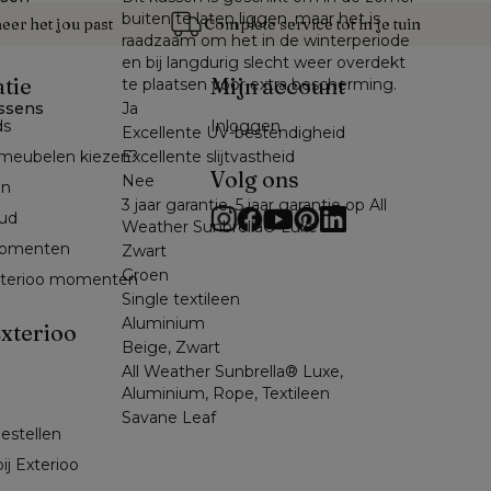
buiten te laten liggen, maar het is
er het jou past
Complete service tot in je tuin
raadzaam om het in de winterperiode
en bij langdurig slecht weer overdekt
atie
Mijn account
te plaatsen voor extra bescherming.
ssens
Ja
ds
Inloggen
Excellente UV-bestendigheid
Excellente slijtvastheid
meubelen kiezen?
Volg ons
Nee
en
3 jaar garantie, 5 jaar garantie op All
ud
Weather Sunbrella® Luxe
omenten 
Zwart
Groen
exterioo momenten
Single textileen
Aluminium
xterioo
Beige, Zwart
All Weather Sunbrella® Luxe,
Aluminium, Rope, Textileen
Savane Leaf
bestellen
ij Exterioo