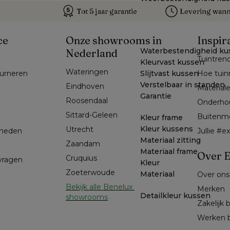
Tot 5 jaar garantie
Levering wanne
ce
Onze showrooms in
Inspir
Waterbestendigheid ku
Nederland
Tuintren
Kleurvast kussen
Wateringen
Slijtvast kussen
ourneren
Hoe tuin
Verstelbaar in standen
Eindhoven
Material
Garantie
Roosendaal
Onderho
Sittard-Geleen
Buitenm
Kleur frame
Kleur kussens
Utrecht
kheden
Jullie #
Materiaal zitting
Zaandam
Materiaal frame
Over E
Cruquius
 vragen
Kleur
Zoeterwoude
Materiaal
Over ons
Bekijk alle Benelux 
Merken
Detailkleur kussen
showrooms
Zakelijk 
Werken b