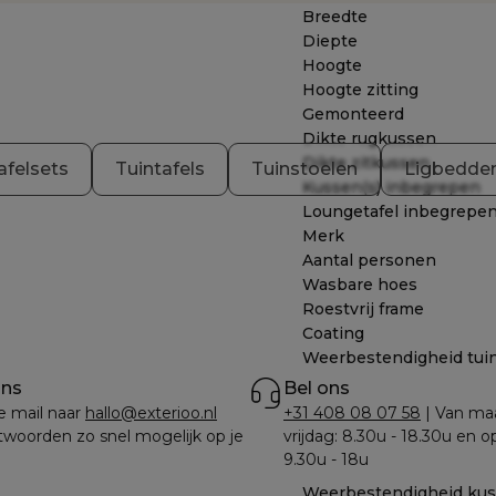
Breedte
Diepte
Hoogte
Hoogte zitting
Gemonteerd
Dikte rugkussen
Dikte zitkussen
afelsets
Tuintafels
Tuinstoelen
Ligbedde
Kussen(s) inbegrepen
Loungetafel inbegrepe
Merk
Aantal personen
Wasbare hoes
Roestvrij frame
Coating
Weerbestendigheid tui
ons
Bel ons
e mail naar 
hallo@exterioo.nl
+31 408 08 07 58
 | Van ma
woorden zo snel mogelijk op je 
vrijdag: 8.30u - 18.30u en o
9.30u - 18u
Weerbestendigheid ku