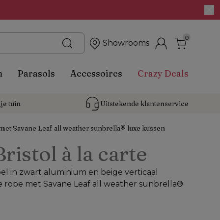
0
Showrooms
n
Parasols
Accessoires
Crazy Deals
je tuin
Uitstekende 
klantenservice
met Savane Leaf all weather sunbrella® luxe kussen
Bristol à la carte
el in zwart aluminium en beige verticaal
rope met Savane Leaf all weather sunbrella®