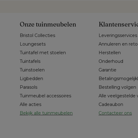
Onze tuinmeubelen
Klantenservi
Bristol Collecties
Leveringsservices
Loungesets
Annuleren en ret
Tuintafel met stoelen
Herstellen
Tuintafels
Onderhoud
Tuinstoelen
Garantie
Ligbedden
Betalingsmogelij
Parasols
Bestelling volgen
Tuinmeubel accessoires
Alle veelgestelde
Alle acties
Cadeaubon
Bekijk alle tuinmeubelen
Contacteer ons