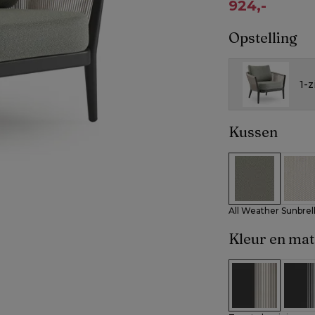
924,-
Opstelling
1-z
Kussen
All Weather Su
All W
All Weather Sunbrel
Kleur en mat
Zwart alumini
Zwart