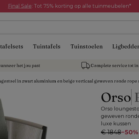
Final Sale
: Tot 75% korting op alle tuinmeubelen*
tafelsets
Tuintafels
Tuinstoelen
Ligbedde
anneer het jou past
Complete service tot in 
gestoel in zwart aluminium en beige verticaal geweven ronde rope 
Orso
Orso loungesto
geweven ronde 
luxe kussen
€ 1848
−
50%