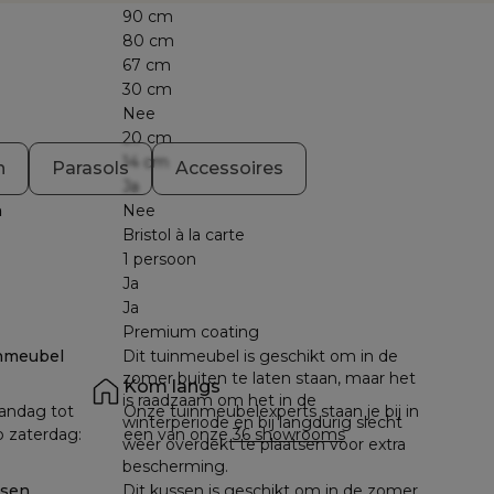
90 cm
80 cm
67 cm
30 cm
Nee
20 cm
14 cm
n
Parasols
Accessoires
Ja
n
Nee
Bristol à la carte
1 persoon
Ja
Ja
Premium coating
nmeubel
Dit tuinmeubel is geschikt om in de
zomer buiten te laten staan, maar het
Kom langs
is raadzaam om het in de
andag tot 
Onze tuinmeubelexperts staan je bij in 
winterperiode en bij langdurig slecht
p zaterdag: 
een van onze 
36 showrooms
weer overdekt te plaatsen voor extra
bescherming.
ssen
Dit kussen is geschikt om in de zomer