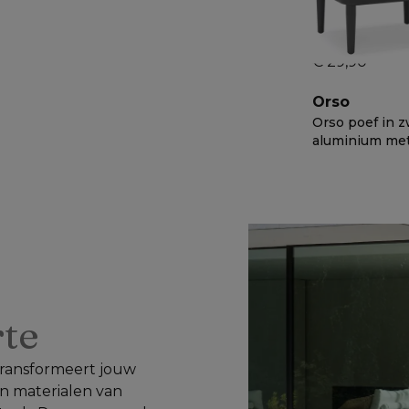
Bristol textiel
€ 29,90
Orso
Orso poef in z
aluminium me
Savane Leaf al
€ 818
−
50%
weather sunbr
luxe kussen
rte
 transformeert jouw 
n materialen van 