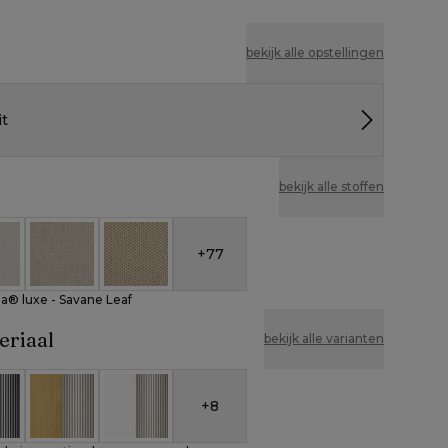
bekijk alle opstellingen
it
bekijk alle stoffen
+
77
nbrella® luxe - Savane Leaf
eather Cosytica - Althea Off White
All Weather Cosytica - Althea Chalk
All Weather Cosytica - Althea Camel
la® luxe - Savane Leaf
eriaal
bekijk alle varianten
+
8
um en beige verticaal geweven ronde rope
 aluminium en zwart verticaal geweven ronde rope
Teak en beige verticaal geweven ronde rope
Wit aluminium en beige verticaal geweven