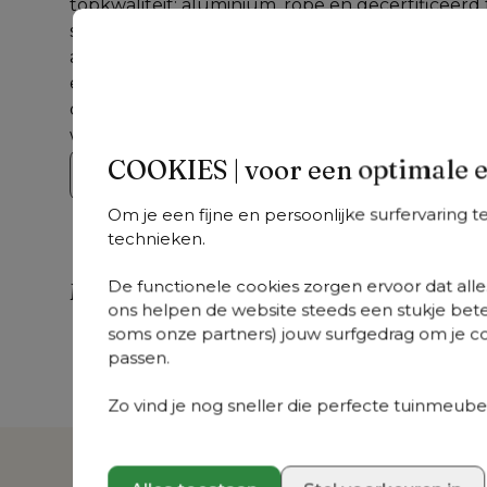
topkwaliteit: aluminium, rope en gecertificeerd
speelse lijnen van de Orso lounge, verzoen comf
aan de bijpassende Orso tuintafels en maak van j
een plek om weg te dromen. Orso combineert ve
ontspanning en biedt een buitenbeleving van d
waardoor elk moment buiten bijzonder wordt.
COOKIES | voor een optimale 
Bekijk de collectie
Om je een fijne en persoonlijke surfervaring 
technieken.
De functionele cookies zorgen ervoor dat alles
Meer uit deze collectie
ons helpen de website steeds een stukje bete
soms onze partners) jouw surfgedrag om je con
Orso
Orso
Or
+
varianten
+
varianten
passen.
Orso loungebank
Orso loungeset in
Or
in zwart aluminium
zwart aluminium
re
Zo vind je nog sneller die perfecte tuinmeubel
en zwart verticaal
en zwart verticaal
af
geweven luxe
geweven luxe
al
vlakke rope met
vlakke rope met
B 
Natte Charcoal
Marbella Tunder all