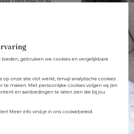
 teak. Dans mee op de 
ort met elegantie 
ouw tuin of terras 
rfijning met 
e bovenste plank, 
ervaring
te bieden, gebruiken we cookies en vergelijkbare
 op onze site vlot werkt, terwijl analytische cookies
r te maken. Met persoonlijke cookies volgen wij (en
tent en aanbiedingen te laten zien die bij jou
so
Orso
Orso
+
varianten
+
varianten
+
varian
so tuintafel
Orso stapelbare
Orso loungeset 
chthoekig
tuinstoel in zwart
zwart aluminium
en! Meer info vind je in ons cookiebeleid.
gerond in zwart
aluminium en
en zwart vertica
uminium - L 140 x
beige verticaal
geweven luxe
80 x H 75 cm
geweven luxe
vlakke rope met
vlakke brede rope
Chartres Pewter 