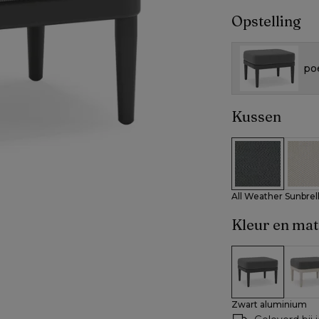
Opstelling
po
Kussen
All Weather S
All W
All Weather Sunbrel
Kleur en mat
Zwart alumin
Beig
Zwart aluminium