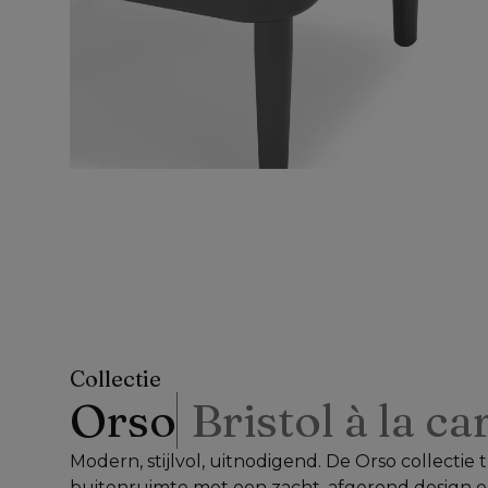
Collectie
Orso
Bristol à la ca
Modern, stijlvol, uitnodigend. De Orso collectie
buitenruimte met een zacht, afgerond design e