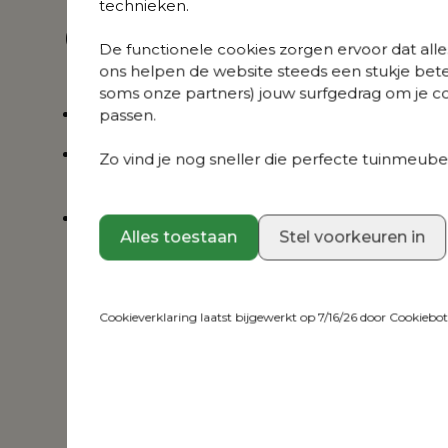
technieken.
Marbella Tunder all
Natte Charcoal
Over dit product
weather cosytica
Chine all weather
De functionele cookies zorgen ervoor dat alles
kussen
sunbrella® luxe
kussen
ons helpen de website steeds een stukje bete
soms onze partners) jouw surfgedrag om je con
Elegante combinatie van aluminium en rope
passen.
Weerbestendige kussens, verkrijgbaar in vers
Zo vind je nog sneller die perfecte tuinmeubel
motieven
3 jaar garantie op het tuinmeubel en 5 jaar g
Alles toestaan
Stel voorkeuren in
Sunbrella luxe kussens
Cookieverklaring laatst bijgewerkt op 7/16/26 door
Cookiebo