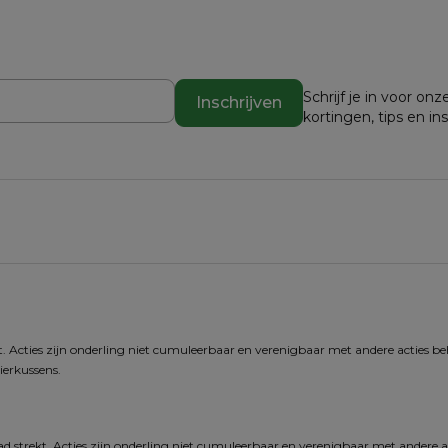
Schrijf je in voor o
Inschrijven
kortingen, tips en in
. Acties zijn onderling niet cumuleerbaar en verenigbaar met andere acties behal
ierkussens.
d strekt. Acties zijn onderling niet cumuleerbaar en verenigbaar met andere act