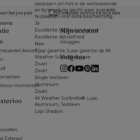
raadzaam om het in de winterperiode
en bij langdurig slecht weer overdekt
er het jou past
Complete service tot in je tuin
te plaatsen voor extra bescherming.
ssens
Ja
atie
Mijn account
Excellente UV-bestendigheid
Excellente slijtvastheid
ds
Inloggen
Nee
3 jaar garantie, 5 jaar garantie op All
meubelen kiezen?
Volg ons
Weather Sunbrella® Luxe
en
Zwart
ud
Zwart
omenten 
Single textileen
Aluminium
exterioo momenten
Zwart
All Weather Sunbrella® Luxe,
xterioo
Aluminium, Textileen
Lopi Shadow
bestellen
ij Exterioo