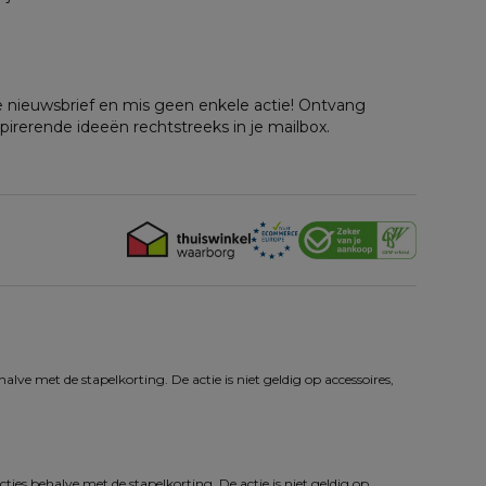
nze nieuwsbrief en mis geen enkele actie! Ontvang
spirerende ideeën rechtstreeks in je mailbox.
ve met de stapelkorting. De actie is niet geldig op accessoires, 
ies behalve met de stapelkorting. De actie is niet geldig op 