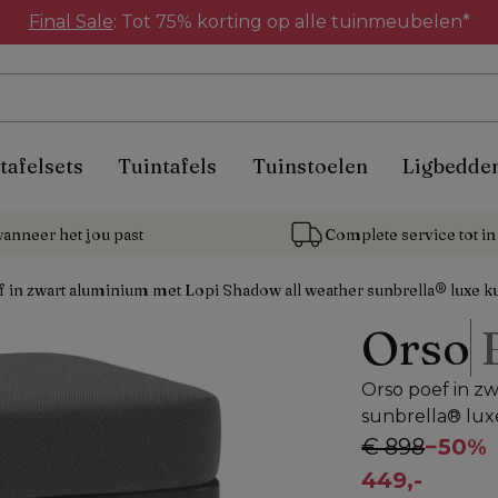
Final Sale
: Tot 75% korting op alle tuinmeubelen*
tafelsets
Tuintafels
Tuinstoelen
Ligbedde
anneer het jou past
Complete service tot in 
 in zwart aluminium met Lopi Shadow all weather sunbrella® luxe k
Orso
Orso poef in z
sunbrella® lux
€ 898
−
50%
449,-