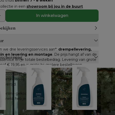
jou thuis
binnen 7 - 8 weken
ollectie in een
showroom bij jou in de buurt
In winkelwagen
bekijken
ur
n we drie leveringsservices aan*: 
drempellevering, 
tuin en levering en montage
. De prijs hangt af van de 
escherming
service en je totale bestelbedrag. Levering van grote 
anaf € 19,95 en is gratis bij grotere bestellingen.
n op voorraad? Dan kan je 
direct een leverdatum
lle artikelen op voorraad, dan krijg je een inschatting 
levertijd.
e online gekocht worden, geldt het herroepingsrecht. 
 gemeld, heb je 
14 dagen de tijd om je bestelling 