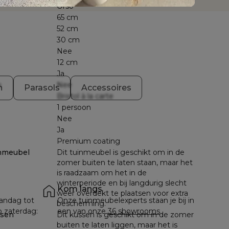
Orso
65 cm
52 cm
30 cm
Nee
12 cm
Ja
n
Nee
n
Parasols
Accessoires
Bristol à la carte
1 persoon
Nee
Ja
Premium coating
nmeubel
Dit tuinmeubel is geschikt om in de
zomer buiten te laten staan, maar het
is raadzaam om het in de
winterperiode en bij langdurig slecht
Kom langs
weer overdekt te plaatsen voor extra
andag tot 
Onze tuinmeubelexperts staan je bij in 
bescherming.
p zaterdag: 
een van onze 
36 showrooms
ssen
Dit kussen is geschikt om in de zomer
buiten te laten liggen, maar het is