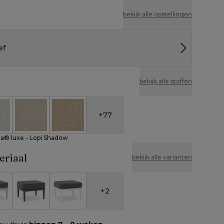
bekijk alle opstellingen
ef
bekijk alle stoffen
+
77
unbrella® luxe - Lopi Shadow
eather Cosytica - Althea Off White
All Weather Cosytica - Althea Chalk
All Weather Cosytica - Althea Camel
la® luxe - Lopi Shadow
eriaal
bekijk alle varianten
+
2
ium
e aluminium
Groen aluminium
Wit aluminium