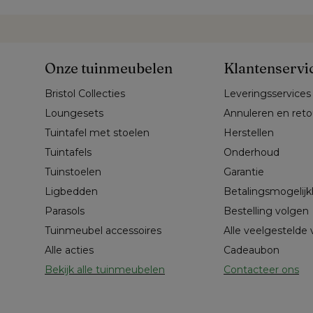
Onze tuinmeubelen
Klantenservi
Bristol Collecties
Leveringsservices
Loungesets
Annuleren en ret
Tuintafel met stoelen
Herstellen
Tuintafels
Onderhoud
Tuinstoelen
Garantie
Ligbedden
Betalingsmogelij
Parasols
Bestelling volgen
Tuinmeubel accessoires
Alle veelgestelde
Alle acties
Cadeaubon
Bekijk alle tuinmeubelen
Contacteer ons