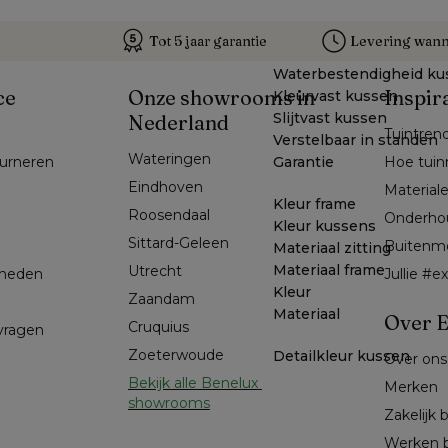
Tot 5 jaar garantie
Levering wanne
Waterbestendigheid ku
ce
Onze showrooms in
Inspir
Kleurvast kussen
Slijtvast kussen
Nederland
Tuintren
Verstelbaar in standen
Wateringen
Garantie
ourneren
Hoe tuin
Eindhoven
Material
Kleur frame
Roosendaal
Onderho
Kleur kussens
Sittard-Geleen
Buitenm
Materiaal zitting
Materiaal frame
Utrecht
kheden
Jullie #
Kleur
Zaandam
Materiaal
Over E
Cruquius
 vragen
Zoeterwoude
Detailkleur kussen
Over ons
Bekijk alle Benelux 
Merken
showrooms
Zakelijk 
Werken b