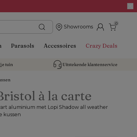
0
Showrooms
n
Parasols
Accessoires
Crazy Deals
je tuin
Uitstekende 
klantenservice
ussen
Bristol à la carte
wart aluminium met Lopi Shadow all weather
e kussen