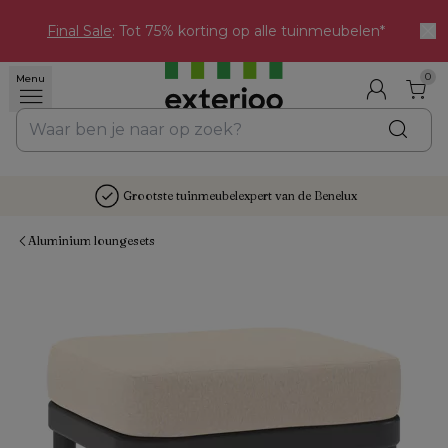
Final Sale
: Tot 75% korting op alle tuinmeubelen*
0
Menu
Grootste tuinmeubelexpert van de Benelux
Aluminium loungesets