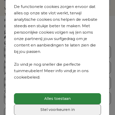
De functionele cookies zorgen ervoor dat
Webartikelnummer
CB39878374
alles op onze site vlot werkt, terwijl
Te zien in de showroom
Nee
analytische cookies ons helpen de website
Product collectie
Orso
steeds een stukje beter te maken. Met
Breedte
65 cm
persoonlijke cookies volgen wij (en soms
Diepte
52 cm
Zoek je iets anders?
Hoogte
30 cm
onze partners) jouw surfgedrag om je
Ontdek ons volledig aanbod
Gemonteerd
Nee
content en aanbiedingen te laten zien die
Dikte zitkussen
12 cm
bij jou passen.
Bristol Collecties
Loungesets
Kussen(s) inbegrepen
Ja
Loungetafel inbegrepen
Nee
Zo vind je nog sneller die perfecte
Tuintafelsets
Tuintafels
Merk
Bristol à la carte
tuinmeubelen! Meer info vind je in ons
Aantal personen
1 persoon
cookiebeleid.
Wasbare hoes
Nee
Tuinstoelen
Ligbedden
Roestvrij frame
Ja
Coating
Premium coating
Weerbestendigheid tuinmeubel
Dit tuinmeubel is geschikt om in
Parasols
Accessoires
Alles toestaan
de zomer buiten te laten staan,
maar het is raadzaam om het in
Stel voorkeuren in
de winterperiode en bij langdurig
Crazy Deals