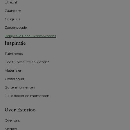
Utrecht
Zaandam
Cruquius
Zoeterwoude
Bekijk alle Benelux showrooms
Inspiratie
Tuintrends
Hoe tuinmeubelen kiezen?
Materialen
Onderhoud
Buitenmomenten 
Jullie #exterioo momenten
Over Exterioo
Over ons
Merken