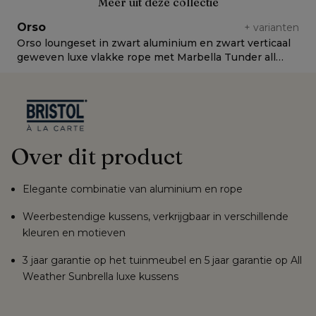
Meer uit deze collectie
Orso
+
varianten
Orso loungeset in zwart aluminium en zwart verticaal
O
geweven luxe vlakke rope met Marbella Tunder all
v
weather cosytica kussen
C
Over dit product
Elegante combinatie van aluminium en rope
Weerbestendige kussens, verkrijgbaar in verschillende
kleuren en motieven
3 jaar garantie op het tuinmeubel en 5 jaar garantie op All
Weather Sunbrella luxe kussens