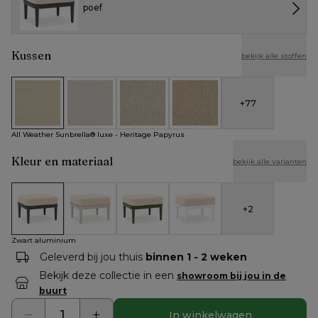
poef
Kussen
bekijk alle stoffen
+
77
All Weather Sunbrella® luxe - Heritage Papyrus
All Weather Cosytica - Althea Off White
All Weather Cosytica - Althea Chalk
All Weather Cosytica - Althe
All Weather Sunbrella® luxe - Heritage Papyrus
Kleur en materiaal
bekijk alle varianten
+
2
Zwart aluminium
Beige aluminium
Groen aluminium
Wit aluminium
Zwart aluminium
Geleverd bij jou thuis
binnen 1 - 2 weken
Bekijk deze collectie in een
showroom bij jou in de
buurt
In winkelwagen