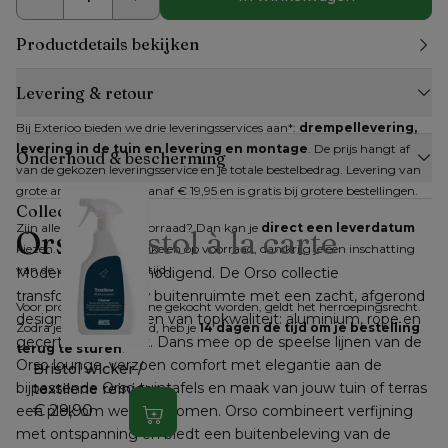
Productdetails bekijken
Levering & retour
Bij Exterioo bieden we drie leveringsservices aan*: 
drempellevering, 
levering in de tuin en levering en montage
. De prijs hangt af 
Onderhoud & bescherming
van de gekozen leveringsservice en je totale bestelbedrag. Levering van 
grote artikelen kan al vanaf € 19,95 en is gratis bij grotere bestellingen.
Collectie
Zijn alle artikelen op voorraad? Dan kan je 
direct een leverdatum
Orso
Bristol à la carte
kiezen. Zijn niet alle artikelen op voorraad, dan krijg je een inschatting 
van de verwachte levertijd.
Modern, stijlvol, uitnodigend. De Orso collectie 
transformeert jouw buitenruimte met een zacht, afgerond 
Voor producten die online gekocht worden, geldt het herroepingsrecht. 
design en materialen van topkwaliteit: aluminium, rope en 
Zodra je dit hebt gemeld, heb je 
14 dagen de tijd om je bestelling 
gecertificeerd teak. Dans mee op de speelse lijnen van de 
terug te sturen
.
Orso lounge, verzoen comfort met elegantie aan de 
Bristol wicker /
bijpassende Orso tuintafels en maak van jouw tuin of terras 
textilene reiniger
€ 29,90
een plek om weg te dromen. Orso combineert verfijning 
In winkelwagen
met ontspanning en biedt een buitenbeleving van de 