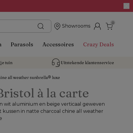
0
Showrooms
n
Parasols
Accessoires
Crazy Deals
je tuin
Uitstekende 
klantenservice
ine all weather sunbrella® luxe
Bristol à la carte
 in wit aluminium en beige verticaal geweven
 kussen in natte charcoal chine all weather
e