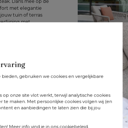
 teak. Dans mee op de 
ort met elegantie 
ouw tuin of terras 
rfijning met 
e bovenste plank, 
ervaring
te bieden, gebruiken we cookies en vergelijkbare
so
Orso
Orso
+
varianten
+
varianten
+
varian
 op onze site vlot werkt, terwijl analytische cookies
so tuintafel
Orso stapelbare
Orso stapelbare
r te maken. Met persoonlijke cookies volgen wij (en
chthoekig
tuinstoel in wit
tuinstoel in wit
tent en aanbiedingen te laten zien die bij jou
gerond in wit
aluminium en
aluminium en
uminium - L 140 x
beige verticaal
beige verticaal
80 x H 75 cm
geweven luxe
geweven luxe
vlakke brede rope
vlakke brede ro
en! Meer info vind je in ons cookiebeleid.