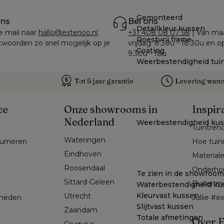
Gemonteerd
ons
Bel ons
Detailkleur kussen
e mail naar 
hallo@exterioo.nl
+31 408 08 07 58
 | Van ma
Roestvrij frame
woorden zo snel mogelijk op je 
vrijdag: 8.30u - 18.30u en o
Coating
9.30u - 18u
Weerbestendigheid tui
Tot 5 jaar garantie
Levering wanne
ce
Onze showrooms in
Inspir
Nederland
Weerbestendigheid ku
Tuintren
Wateringen
ourneren
Hoe tuin
Eindhoven
Material
Roosendaal
Onderho
Te zien in de showroom
Sittard-Geleen
Buitenm
Waterbestendigheid ku
Kleurvast kussen
Utrecht
kheden
Jullie #
Slijtvast kussen
Zaandam
Totale afmetingen
Over E