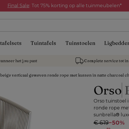
Final Sale
: Tot 75% korting op alle tuinmeubelen*
tafelsets
Tuintafels
Tuinstoelen
Ligbedde
anneer het jou past
Complete service tot in 
 beige verticaal geweven ronde rope met kussen in natte charcoal ch
Orso
Orso tuinstoel
ronde rope met
sunbrella® lux
€ 619
−
50%
50