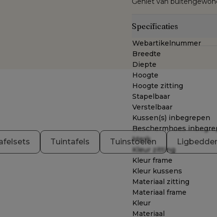
Geniet van buitengewone 
Specificaties
Webartikelnummer
Breedte
Diepte
Hoogte
Hoogte zitting
Stapelbaar
Verstelbaar
Kussen(s) inbegrepen
Beschermhoes inbegre
Merk
afelsets
Tuintafels
Tuinstoelen
Ligbedde
Kleur zitting
Kleur frame
Kleur kussens
Materiaal zitting
Materiaal frame
Kleur
Materiaal