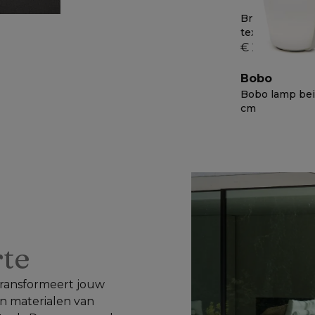
Bristol wicker 
textilene reini
€ 29,90
Bobo
Bobo lamp bei
cm
rte
 transformeert jouw 
n materialen van 