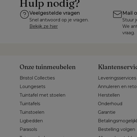
Hulp nodig?
Veelgestelde vragen
Mail 
Snel antwoord op je vragen.
Stuur j
Bekijk ze hier
We ant
vraag.
Onze tuinmeubelen
Klantenservi
Bristol Collecties
Leveringsservices
Loungesets
Annuleren en ret
Tuintafel met stoelen
Herstellen
Tuintafels
Onderhoud
Tuinstoelen
Garantie
Ligbedden
Betalingsmogelij
Parasols
Bestelling volgen