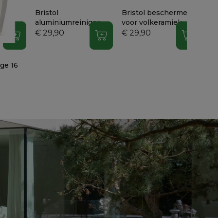
/
Bristol
Bristol beschermer
ger
aluminiumreiniger
voor volkeramiek,
sintered stone en
€ 29,90
€ 29,90
In winkelwagen
In winkelwagen
In wink
beton
ge 16