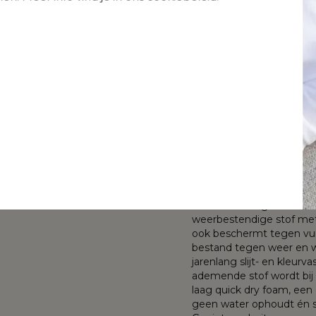
met stoelkussen in
met stoelkussen
Meer informatie
All Weather
All Weather
Sunbrella® Luxe
De Orso tuinstoel straal
Sunbrella® Luxe
Lopi Marble
rugleuning buigt zicht t
Slow Farafra
ontwerp compleet. De sto
Het frame van de tuinstoe
toch licht materiaal dat m
afgewerkt waardoor het g
t
poedercoating zorgt voo
Rope is een meerlagige 
heeft een unieke uitstral
nde kleuren en
onderhoudsvriendelijk, s
waardoor organische vor
gevoel krijgt.
e op het stoelkussen
Het kussen is gemaakt van
weerbestendige stof met 
ook beschermt tegen vuil
bestand tegen weer en wi
jarenlang slijt- en kleurv
ademende stof wordt bij
laag quick dry foam, ee
geen water ophoudt én s