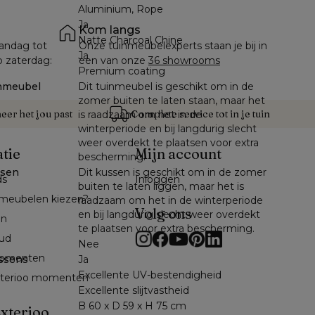
Aluminium, Rope
Ja
Kom langs
Natte Charcoal Chine
andag tot 
Onze tuinmeubelexperts staan je bij in 
Ja
p zaterdag: 
een van onze 
36 showrooms
Premium coating
nmeubel
Dit tuinmeubel is geschikt om in de
zomer buiten te laten staan, maar het
er het jou past
Complete service tot in je tuin
is raadzaam om het in de
winterperiode en bij langdurig slecht
weer overdekt te plaatsen voor extra
atie
Mijn account
bescherming.
ssen
Dit kussen is geschikt om in de zomer
ds
Inloggen
buiten te laten liggen, maar het is
meubelen kiezen?
raadzaam om het in de winterperiode
Volg ons
en bij langdurig slecht weer overdekt
en
te plaatsen voor extra bescherming.
ud
Nee
omenten 
ssens
Ja
Excellente UV-bestendigheid
exterioo momenten
Excellente slijtvastheid
B 60 x D 59 x H 75 cm
xterioo