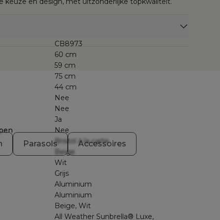
keuze en design, met uitzonderlijke topkwaliteit.
CB8973
60 cm
59 cm
75 cm
44 cm
Nee
Nee
Ja
pen
Nee
Bristol à la carte
n
Parasols
Accessoires
Beige
Wit
Grijs
Aluminium
Aluminium
Beige, Wit
All Weather Sunbrella® Luxe,