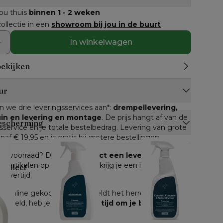
jou thuis
binnen 1 - 2 weken
ollectie in een
showroom bij jou in de buurt
In winkelwagen
bekijken
ur
n we drie leveringsservices aan*: 
drempellevering, 
tuin en levering en montage
. De prijs hangt af van de 
escherming
service en je totale bestelbedrag. Levering van grote 
anaf € 19,95 en is gratis bij grotere bestellingen.
n op voorraad? Dan kan je 
direct een leverdatum
lle artikelen op voorraad, dan krijg je een inschatting 
ompleet
levertijd.
e online gekocht worden, geldt het herroepingsrecht. 
 gemeld, heb je 
14 dagen de tijd om je bestelling 