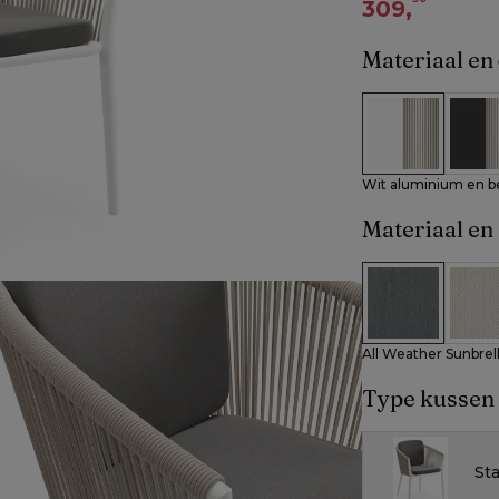
309,
Materiaal en 
Wit aluminium
Zwart
Wit aluminium en b
Materiaal en 
All Weather Su
All W
All Weather Sunbrel
Type kussen
St