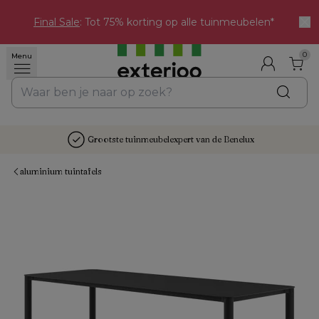
Final Sale
: Tot 75% korting op alle tuinmeubelen*
0
Menu
Grootste tuinmeubelexpert van de Benelux
aluminium tuintafels