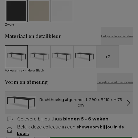
Zwart
Beige
Wit
Zwart
Materiaal en detailkleur
bekijk alle varianten
+
7
Volkeramiek - Nero Black
Volkeramiek - Aspen Grey
Volkeramiek - Basalt Black
Volkeramiek - Black Obsessio
Volkeramiek - Nero Black
Vorm en afmeting
bekijk alle afmetingen
Rechthoekig afgerond - L 290 x B 110 x H 75
cm
Geleverd bij jou thuis
binnen 5 - 6 weken
Bekijk deze collectie in een
showroom bij jou in de
buurt