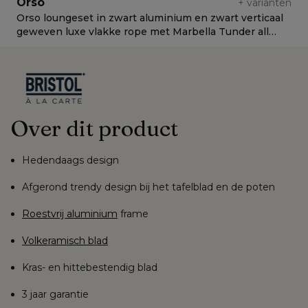
Orso
+
varianten
Orso loungeset in zwart aluminium en zwart verticaal
O
geweven luxe vlakke rope met Marbella Tunder all
v
weather cosytica kussen
C
Over dit product
Hedendaags design
Afgerond trendy design bij het tafelblad en de poten
Roestvrij aluminium
frame
Volkeramisch blad
Kras- en hittebestendig blad
3 jaar garantie