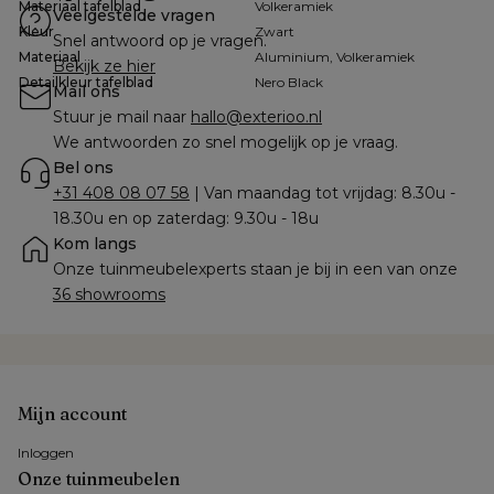
Materiaal tafelblad
Volkeramiek
Veelgestelde vragen
Kleur
Zwart
Snel antwoord op je vragen.
Materiaal
Aluminium, Volkeramiek
Bekijk ze hier
Detailkleur tafelblad
Nero Black
Mail ons
Stuur je mail naar 
hallo@exterioo.nl
We antwoorden zo snel mogelijk op je vraag.
Bel ons
+31 408 08 07 58
 | Van maandag tot vrijdag: 8.30u - 
18.30u en op zaterdag: 9.30u - 18u
Kom langs
Onze tuinmeubelexperts staan je bij in een van onze 
36 showrooms
Mijn account
Inloggen
Onze tuinmeubelen