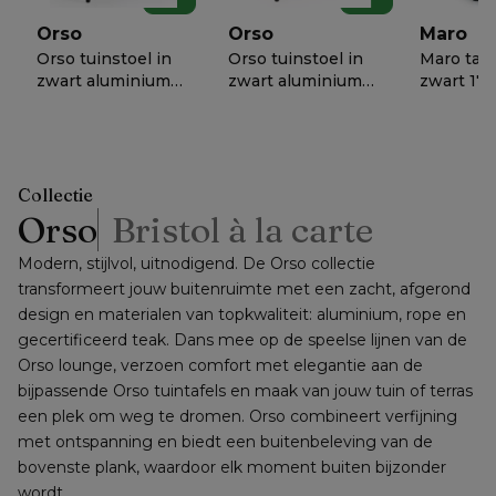
rechthoekig
beton
beton
afgerond 290 x 110
Orso
Orso
Maro
cm
Orso tuinstoel in
Orso tuinstoel in
Maro taf
zwart aluminium
zwart aluminium
zwart 17
en zwart verticaal
en beige verticaal
€ 669
€ 619
−
50%
−
50%
geweven vlakke
geweven ronde
50
50
rope met kussen
rope met kussen
in chartres sooty
in natte charcoal
all weather
chine all weather
Collectie
sunbrella® luxe
sunbrella® luxe
Orso
Bristol à la carte
Modern, stijlvol, uitnodigend. De Orso collectie 
transformeert jouw buitenruimte met een zacht, afgerond 
design en materialen van topkwaliteit: aluminium, rope en 
gecertificeerd teak. Dans mee op de speelse lijnen van de 
Orso lounge, verzoen comfort met elegantie aan de 
bijpassende Orso tuintafels en maak van jouw tuin of terras 
een plek om weg te dromen. Orso combineert verfijning 
met ontspanning en biedt een buitenbeleving van de 
bovenste plank, waardoor elk moment buiten bijzonder 
wordt.